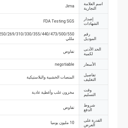
اسم العلامة
Jima
التجارية
إصدار
FDA Testing SGS
الشهادات
رقم
250/269/310/330/355/440/473/500/550
الموديل
مللي
الحد الأدنى
تفاوض
لكمية
الأسعار
negotiable
تفاصيل
المنصات الخشبية والبلاستيكية
التغليف
وقت
مخزون علب وأغطية عادية
التسليم
شروط
تفاوض
الدفع
القدرة على
10 مليون يوميا
العرض