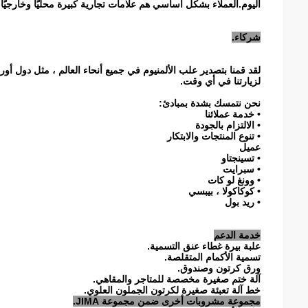
اليوم.العملاء بشكل أساسي هم علامات تجارية كبيرة محليًا وخارجيًا.
شركاء.
لقد قمنا بتصدير علب الألمنيوم في جميع أنحاء العالم ، مثل دول أو
لزيارتنا في أي وقت.
نحن نتمسك بشدة بمبادئ:
• خدمة عملائنا
• الالتزام بالجودة
• تنوع المنتجات والابتكار
عميل
• تسينجتاو
• سبرايت
• وونغ لو كات
• كوكاكولا ، بيبسي
• ريد بول
خدمة الدعم
علبة بيرة غطاء عنق التسمية.
تسمية الأكمام المتقلصة.
ورق كرتون وصندوق.
آلة ختم صغيرة مخصصة للمتاجر والمقاهي.
خط آلة تعبئة صغيرة لكرتون الجملون العلوي.
مجموعة مشروبات أخرى ضمن مجموعة JIMA.