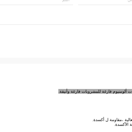
لية ،
مقاومة
ل
أكسدة
.
ة الأكسدة.