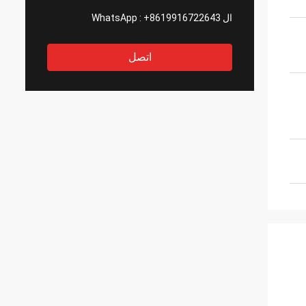
ال WhatsApp :
+8619916722643
اتصل