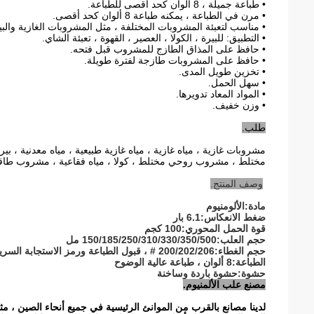
• طباعة جميلة ، 8 ألوان كحد أقصى للطباعة.
• مرن في الطباعة ، يمكنه طباعة 8 ألوان كحد أقصى.
• مناسب لتعبئة المشروبات المختلفة ، مثل المشروبات الغازية والبيرة
• التطبيق: للبيرة ، الكولا ، العصير ، القهوة ، تعبئة الشاي.
• حافظ على المذاق الطازج للمشروب قبل فتحه.
• حافظ على المشروبات طازجة لفترة طويلة.
• تخزين طويل المدى.
• سهل الحمل.
• المواد المعاد تدويرها.
• وزن خفيف.
طلب.
مشروبات غازية ، مياه غازية ، مياه غازية طبيعية ، مياه معدنية 
مختلط ، مشروب روحي مختلط ، كولا ، مياه فقاعية ، مشروب طاقة
وصف المنتج.
مادة:
الألومنيوم
ضغط الانعكاس:
6.1 بار
قوة الحمل المحوري:
100 كجم
حجم العلب:
150/185/250/310/330/350/500 مل
حجم الغطاء:
200/202/206 # ، قبول الطباعة ورمز الاستجابة السريعة على الغطاء
الطباعة:
8 ألوان ، طباعة عالية الوضوح
حشوة:
حشوة باردة وساخنة
مصنع علب الألمنيوم.