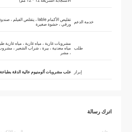
الاستجابة السريعة 12 * 12 مم)
تقليص الأكمام lable ، يتقلص الفيلم ، صند
خدمة الدعم
ورقي ، حشوة صغيرة
مشروبات غازية ، مياه غازية ، مياه غازية طبي
طلب
مياه معدنية ، بيرة ، شراب الشعير ، مشروب
، مشر
إبراز
علب مشروبات ألومنيوم عالية الدقة بطباعة
اترك رسالة