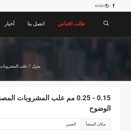
Arabic
طلب اقتباس
اتصل بنا
أخبار
描
منزل
/
علب المشروبات ا
述
0.15 - 0.25 مم علب المشروبات 
الوضوح
مكان المنشأ
الصين