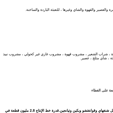
 والعصير والقهوة والشاي وغيرها ، للتعبئة الباردة والساخنة.
، بيرة ، شراب الشعير ، مشروب قهوة ، مشروب غازي غير كحولي ، مشروب نبيذ
 ، شاي مثلج ، عصير.
لدينا مصانع بالقرب من الموانئ الرئيسية في جميع أنحاء الصين ، مثل شنغهاي وقوانغتشو وبكين وتيانجين.قدرة خط الإنتاج 2.8 مليون قطعة في