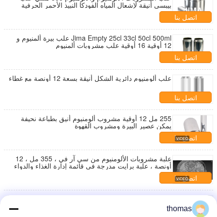
بيبسي أنيقة لإشعال المياه الفودكا النبيذ الأحمر الحرفية
البيرة Bpani
اتصل بنا
Jima Empty 25cl 33cl 50cl 500ml علب بيرة ألمنيوم و
12 أوقية 16 أوقية علب مشروبات ألمنيوم
اتصل بنا
علب ألومنيوم دائرية الشكل أنيقة بسعة 12 أونصة مع غطاء
اتصل بنا
255 مل 12 أوقية مشروب ألومنيوم أنيق بطباعة نحيفة
يمكن عصير البيرة ومشروب القهوة
اتصل بنا
علبة مشروبات الألومنيوم من سي آر في ، 355 مل ، 12
أونصة ، علبة برايت مدرجة في قائمة إدارة الغذاء والدواء
الأمريكية
اتصل بنا
B64 غطاء ألومنيوم 156.6 مم 12 أوقية علبة رفيعة خالية
من مادة BPA خالية من الكولا
thomas