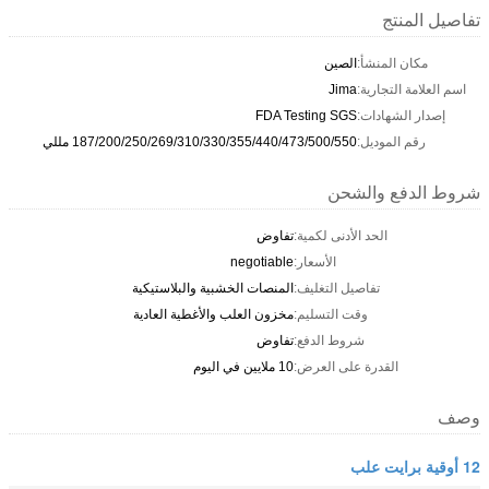
تفاصيل المنتج
مكان المنشأ:
الصين
اسم العلامة التجارية:
Jima
إصدار الشهادات:
FDA Testing SGS
رقم الموديل:
187/200/250/269/310/330/355/440/473/500/550 مللي
شروط الدفع والشحن
الحد الأدنى لكمية:
تفاوض
الأسعار:
negotiable
تفاصيل التغليف:
المنصات الخشبية والبلاستيكية
وقت التسليم:
مخزون العلب والأغطية العادية
شروط الدفع:
تفاوض
القدرة على العرض:
10 ملايين في اليوم
وصف
12 أوقية برايت علب