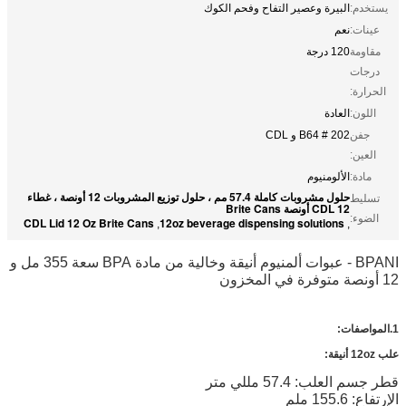
يستخدم:
البيرة وعصير التفاح وفحم الكوك
عينات:
نعم
مقاومة
120 درجة
درجات
الحرارة:
اللون:
العادة
جفن
202 # B64 و CDL
العين:
مادة:
الألومنيوم
حلول مشروبات كاملة 57.4 مم ، حلول توزيع المشروبات 12 أونصة ، غطاء
تسليط
CDL 12 أونصة Brite Cans
الضوء:
CDL Lid 12 Oz Brite Cans
12oz beverage dispensing solutions
,
,
BPANI - عبوات ألمنيوم أنيقة وخالية من مادة BPA سعة 355 مل و
12 أونصة متوفرة في المخزون
1.المواصفات:
علب 12oz أنيقة:
قطر جسم العلب: 57.4 مللي متر
الإرتفاع: 155.6 ملم