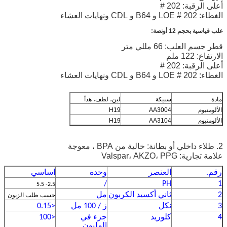
أعلى الرقبة: 202 #
الغطاء: 202 # LOE و B64 و CDL ونهايات العشاء
علب قياسية بحجم 12 أونصة:
قطر جسم العلب: 66 مللي متر
الارتفاع: 122 ملم
أعلى الرقبة: 202 #
الغطاء: 202 # LOE و B64 و CDL ونهايات العشاء
مادة
سبيكة
لين، لطف، هدأ
الألومنيوم
AA3004
H19
الألومنيوم
AA3104
H19
2. طلاء داخلي أو بطانة: خالية من BPA ، معوجة
علامة تجارية: Valspar، AKZO، PPG
رقم.
العنصر
وحدة
اساسي
/
PH
1
2.5- 5.5
2
ثاني أكسيد الكربون
مل
حسب طلب الزبون
3
نكل
ز / 100 مل
<0.15
4
كلوريد
جزء في
<100
المليون