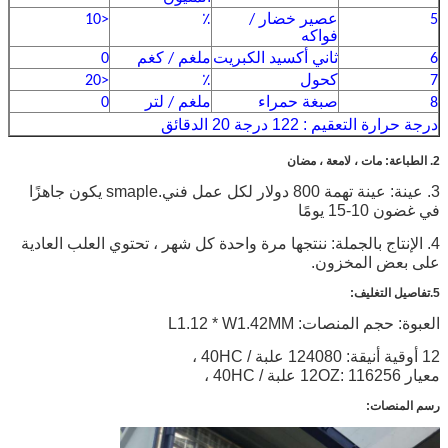
5
عصير خضار /
٪
<10
فواكه
6
ثاني أكسيد الكبريت
ملغم / كغم
0
7
كحول
٪
<20
8
صبغة حمراء
ملغم / لتر
0
: 122 درجة 20
درجة حرارة التعقيم
الدقائق
2. الطباعة: مات ، لامعة ، مضان
3. عينة: عينة تهمة 800 دولار لكل عمل فني.smaple يكون جاهزًا
في غضون 10-15 يومًا
4. الإنتاج بالجملة: ننتجها مرة واحدة كل شهر ، تحتوي العلب العادية
على بعض المخزون.
5.تفاصيل التغليف:
العبوة: حجم المنصات: L1.12 * W1.42MM
12 أوقية أنيقة: 124080 علبة / 40HC ،
معيار 12OZ: 116256 علبة / 40HC ،
رسم المنصات: